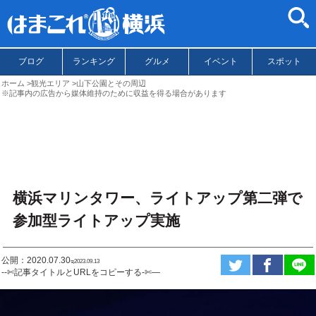
ブログ
ランキング
グルメ
イベント
スポット
ホーム
観光エリア
山下公園とその周辺
※記事内の広告から媒体維持のために収益を得る場合があります
横浜マリンタワー、ライトアップ第二弾で
参加型ライトアップ実施
公開：2020.07.30
ಇ2023.09.13
--✄記事タイトルとURLをコピーする-✄—