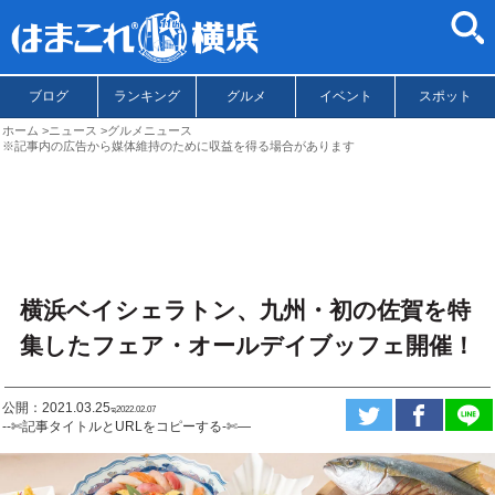
ブログ
ランキング
グルメ
イベント
スポット
ホーム
ニュース
グルメニュース
※記事内の広告から媒体維持のために収益を得る場合があります
横浜ベイシェラトン、九州・初の佐賀を特
集したフェア・オールデイブッフェ開催！
公開：2021.03.25
ಇ2022.02.07
--✄記事タイトルとURLをコピーする-✄—