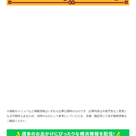
※価格やメニューなど掲載情報はいずれも記事公開時のものです。記事内容は今後予告なく変更と
なる可能性もあるため、当時のものとして参考にしていただき、店舗・施設等にて必ず最新情報を
ご確認ください。