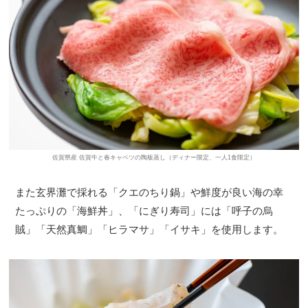
佐賀県産 佐賀牛と春キャベツの陶板蒸し（ディナー限定、一人1食限定）
また玄界灘で採れる「クエのちり鍋」や鮮度が良い海の幸
たっぷりの「海鮮丼」、「にぎり寿司」には「呼子の烏
賊」「天然真鯛」「ヒラマサ」「イサキ」を使用します。