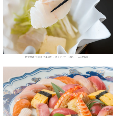
佐賀県産 玄界灘 クエのちり鍋（ディナー限定、一人1食限定）