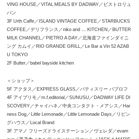
VING HOUSE／VITAL MEALS BY DADWAY／ビストロリュ
バン
3F Urth Caffe／ISLAND VINTAGE COFFEE／STARBUCKS
COFFEE／デリフランス／niko and … KITCHEN／BUTTER
MILK CHANNEL／PIETRO A DAY／北海道ファインダイニ
ング カムイ／RIO GRANDE GRILL／Le Bar a Vin 52 AZAB
U TOKYO
2F Butter／babel bayside kitchen
＜ショップ＞
5F アクタス／EXPRESS GLASS／パティスリー パブロフ
4F アイプリモ／m.f.editorial／SUNUSU／DADWAY LIFE DI
SCOVERY／チャイハネ／中央コンタクト・メアシス／Har
ness Dog／Little Lemonade／Little Lemonade Days／リビン
グハウス／Local Brand
3F アマノ フリーズドライステーション／ヴェレダ／evam