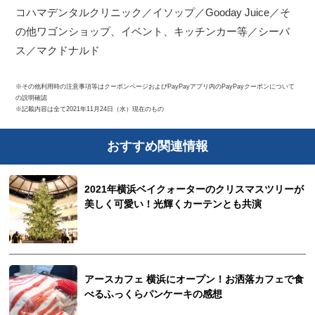
コハマデンタルクリニック／イソップ／Gooday Juice／そ
の他ワゴンショップ、イベント、キッチンカー等／シーバ
ス／マクドナルド
※その他利用時の注意事項等はクーポンページおよびPayPayアプリ内のPayPayクーポンについて
の説明確認
※記載内容は全て2021年11月24日（水）現在のもの
おすすめ関連情報
2021年横浜ベイクォーターのクリスマスツリーが
美しく可愛い！光輝くカーテンとも共演
アースカフェ 横浜にオープン！お洒落カフェで食
べるふっくらパンケーキの感想