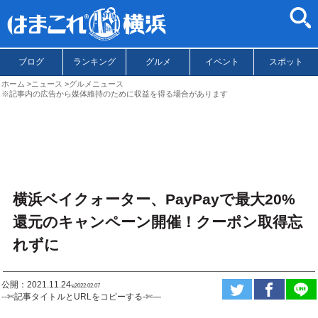
ブログ
ランキング
グルメ
イベント
スポット
ホーム
ニュース
グルメニュース
※記事内の広告から媒体維持のために収益を得る場合があります
横浜ベイクォーター、PayPayで最大20%
還元のキャンペーン開催！クーポン取得忘
れずに
公開：2021.11.24
ಇ2022.02.07
--✄記事タイトルとURLをコピーする-✄—