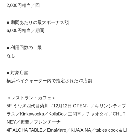
2,000円相当／回
■ 期間あたりの最大ボーナス額
6,000円相当／期間
■ 利用回数の上限
なし
■ 対象店舗
横浜ベイクォーター内で指定された70店舗
＜レストラン・カフェ＞
5F うなぎ四代目菊川（12月12日 OPEN）／キリンシティプ
ラス／Kinkawooka／KollaBo／三間堂／チャオタイ／CHUT
NEY／梅蘭／フレンチーナ
4F ALOHA TABLE／EtnaMare／KUA’AINA／tables cook & LI