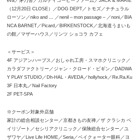
eva／茅乃舎／カルディコーヒーファーム／JACK & MARIE
（12月20日 CLOSE）／DOG DEPT／トモズ／ナチュラル
ローソン／niko and … ／nenil – mon passage – ／noni／BIA
NCA BARNET／Picard／BIRKENSTOCK／北海道うまいも
の館／マザーハウス／リンツ ショコラ カフェ
＜サービス＞
4F アジアンハーブス／おしゃれ工房・スマホクリニック／
カラダファクトリー／ジャン・クロード・ビギン／DADWA
Y PLAY STUDIO／Dh-HAL・AVEDA／hollyhock／Re.Ra.Ku
3F 日本丸／Nail Factory
2F PET-SPA
※クーポン対象外店舗
家計の総合相談センター／京都きもの友禅／ザ クラシカ ベ
イリゾート／セシリアクリニック／保険総合センター／ユ
ザワヤ／Live Life HOME／Seria／ベイクォーター眼科／ヨ