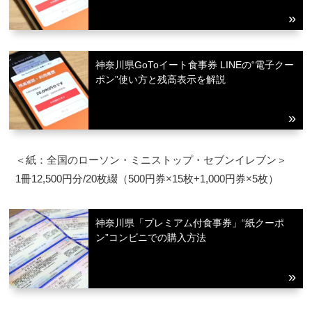
神奈川県GoToイート食事券 LINEの“電子クー
ポン”使い方と残高表示を解説
＜紙：全国のローソン・ミニストップ・セブンイレブン＞
1冊12,500円分/20枚綴（500円券×15枚+1,000円券×5枚）
神奈川県「プレミアム付食事券」“紙クーポ
ン”コンビニでの購入方法