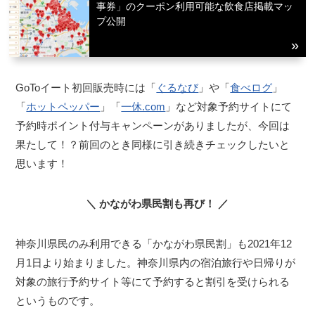
事券」のクーポン利用可能な飲食店掲載マッ
プ公開
GoToイート初回販売時には「
ぐるなび
」や「
食べログ
」
「
ホットペッパー
」「
一休.com
」など対象予約サイトにて
予約時ポイント付与キャンペーンがありましたが、今回は
果たして！？前回のとき同様に引き続きチェックしたいと
思います！
＼ かながわ県民割も再び！ ／
神奈川県民のみ利用できる「かながわ県民割」も2021年12
月1日より始まりました。神奈川県内の宿泊旅行や日帰りが
対象の旅行予約サイト等にて予約すると割引を受けられる
というものです。