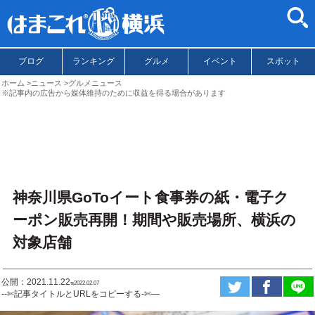
ブログ
ランキング
グルメ
イベント
スポット
ホーム
ニュース
グルメニュース
※記事内の広告から媒体維持のために収益を得る場合があります
神奈川県GoToイート食事券の紙・電子ク
ーポン販売再開！期間や販売場所、横浜の
対象店舗
公開：2021.11.22
ಇ2022.02.07
--✄記事タイトルとURLをコピーする-✄—