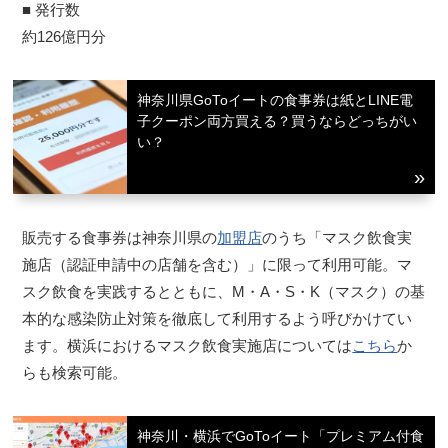
■ 発行数
約126億円分
神奈川県GoToイートの食事券は紙とLINE電
子クーポン両方買える？買うならどっちがい
い？
販売する食事券は神奈川県の
加盟店
のうち「マスク飲食実
施店（認証申請中の店舗を含む）」に限って利用可能。マ
スク飲食を実践するとともに、M・A・S・K（マスク）の基
本的な感染防止対策を徹底して利用するよう呼びかけてい
ます。横浜におけるマスク飲食実施店については
こちら
か
らも検索可能。
神奈川・横浜でGoToイート「プレミアム付食