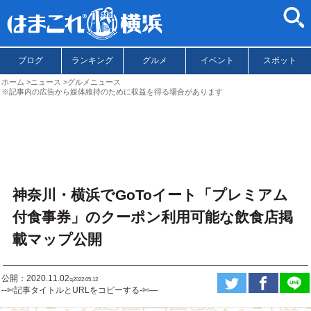
ブログ
ランキング
グルメ
イベント
スポット
ホーム
ニュース
グルメニュース
※記事内の広告から媒体維持のために収益を得る場合があります
神奈川・横浜でGoToイート「プレミアム
付食事券」のクーポン利用可能な飲食店掲
載マップ公開
公開：2020.11.02
ಇ2022.05.12
--✄記事タイトルとURLをコピーする-✄—