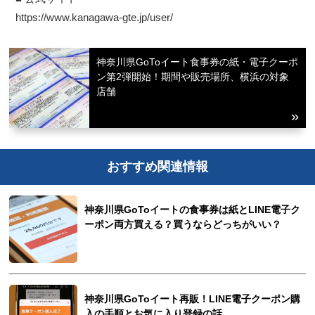
https://www.kanagawa-gte.jp/user/
神奈川県GoToイート食事券の紙・電子クーポ
ン第2弾開始！期間や販売場所、横浜の対象
店舗
おすすめ関連情報
神奈川県GoToイートの食事券は紙とLINE電子ク
ーポン両方買える？買うならどっちがいい？
神奈川県GoToイート再販！LINE電子クーポン購
入の手順とお気に入り登録の話