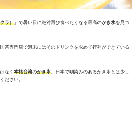
クラ）
」で暑い日に絶対再び食べたくなる最高の
かき氷
を見つ
国茶専門店で週末にはそのドリンクを求めて行列ができている
はなく
本格台湾
の
かき氷
。日本で馴染みのあるかき氷とは少し
ください。