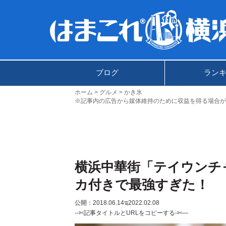
ブログ
ラン
ホーム
グルメ
かき氷
※記事内の広告から媒体維持のために収益を得る場合が
横浜中華街「テイウンチ
カ付きで最強すぎた！
公開：2018.06.14
ಇ2022.02.08
--✄記事タイトルとURLをコピーする-✄—