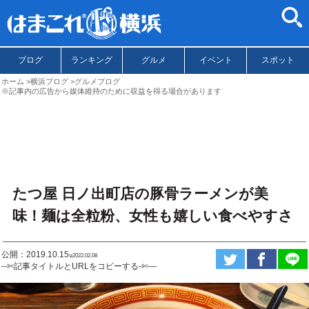
ブログ
ランキング
グルメ
イベント
スポット
ホーム
横浜ブログ
グルメブログ
※記事内の広告から媒体維持のために収益を得る場合があります
たつ屋 日ノ出町店の豚骨ラーメンが美
味！麺は全粒粉、女性も嬉しい食べやすさ
公開：2019.10.15
ಇ2022.02.08
--✄記事タイトルとURLをコピーする-✄—