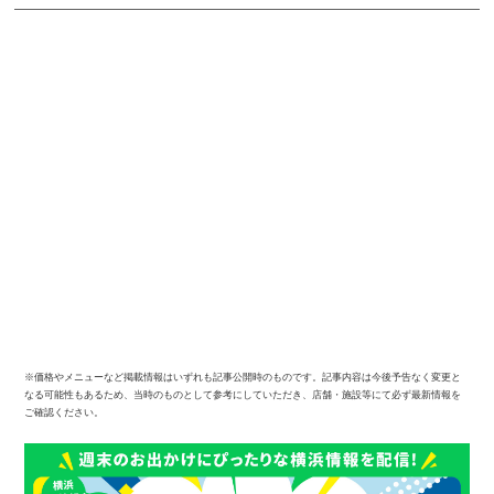
※価格やメニューなど掲載情報はいずれも記事公開時のものです。記事内容は今後予告なく変更と
なる可能性もあるため、当時のものとして参考にしていただき、店舗・施設等にて必ず最新情報を
ご確認ください。