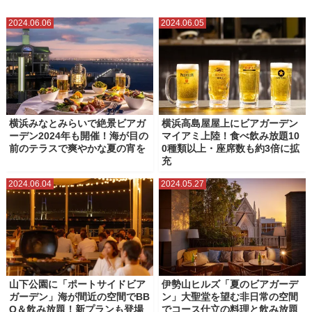
ビアガーデン・バーベキュー
夏のお出かけ
春・桜・お花見
2024.06.06
2024.06.05
秋のお出かけ
花火大会・花火
横浜みなとみらいで絶景ビアガ
横浜高島屋屋上にビアガーデン
ーデン2024年も開催！海が目の
マイアミ上陸！食べ飲み放題10
前のテラスで爽やかな夏の宵を
0種類以上・座席数も約3倍に拡
充
2024.06.04
2024.05.27
山下公園に「ポートサイドビア
伊勢山ヒルズ「夏のビアガーデ
ガーデン」海が間近の空間でBB
ン」大聖堂を望む非日常の空間
Q＆飲み放題！新プランも登場
でコース仕立の料理と飲み放題