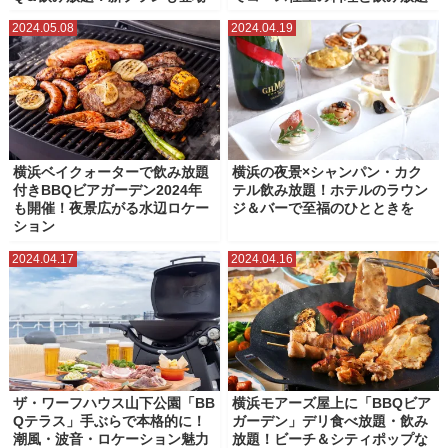
2024.05.08
2024.04.19
横浜ベイクォーターで飲み放題
横浜の夜景×シャンパン・カク
付きBBQビアガーデン2024年
テル飲み放題！ホテルのラウン
も開催！夜景広がる水辺ロケー
ジ＆バーで至福のひとときを
ション
2024.04.17
2024.04.16
ザ・ワーフハウス山下公園「BB
横浜モアーズ屋上に「BBQビア
Qテラス」手ぶらで本格的に！
ガーデン」デリ食べ放題・飲み
潮風・波音・ロケーション魅力
放題！ビーチ＆シティポップな