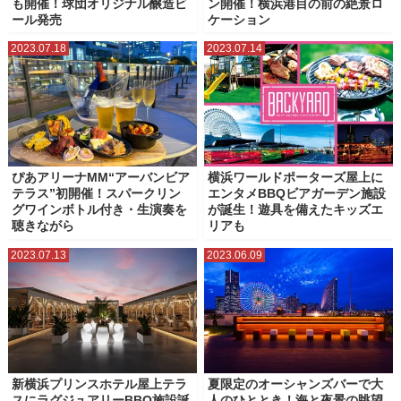
も開催！球団オリジナル醸造ビ
ン開催！横浜港目の前の絶景ロ
ール発売
ケーション
2023.07.18
2023.07.14
ぴあアリーナMM“アーバンビア
横浜ワールドポーターズ屋上に
テラス”初開催！スパークリン
エンタメBBQビアガーデン施設
グワインボトル付き・生演奏を
が誕生！遊具を備えたキッズエ
聴きながら
リアも
2023.07.13
2023.06.09
新横浜プリンスホテル屋上テラ
夏限定のオーシャンズバーで大
スにラグジュアリーBBQ施設誕
人のひととき！海と夜景の眺望