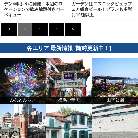
デン4年ぶりに開催！水辺のロ
ガーデンはエスニックビュッフ
ケーションで飲み放題付きバー
ェと鎌倉ビール！プランも多彩
ベキュー
に10種以上
1
2
3
4
5
各エリア 最新情報 [随時更新中！]
みなとみらい
横浜中華街
山下公園