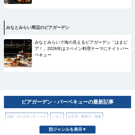
みなとみらい周辺のビアガーデン
みなとみらいで海の見えるビアガーデン「はまビ
ア！」2026年はスペイン料理テーマにナイトバー
ベキュー
ビアガーデン・バーベキューの最新記事
GW・ゴールデンウィーク
いちご
お正月・初売り・福袋
クリスマス・イルミネーション
バレンタイン
ハロウィン
別ジャンルを表示▼