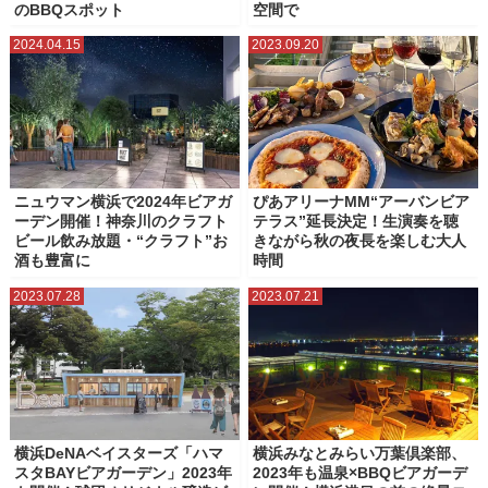
のBBQスポット
空間で
2024.04.15
2023.09.20
ニュウマン横浜で2024年ビアガ
ぴあアリーナMM“アーバンビア
ーデン開催！神奈川のクラフト
テラス”延長決定！生演奏を聴
ビール飲み放題・“クラフト”お
きながら秋の夜長を楽しむ大人
酒も豊富に
時間
2023.07.28
2023.07.21
横浜DeNAベイスターズ「ハマ
横浜みなとみらい万葉倶楽部、
スタBAYビアガーデン」2023年
2023年も温泉×BBQビアガーデ