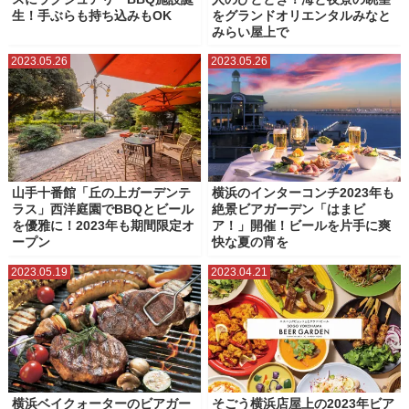
生！手ぶらも持ち込みもOK
をグランドオリエンタルみなと
みらい屋上で
2023.05.26
2023.05.26
山手十番館「丘の上ガーデンテ
横浜のインターコンチ2023年も
ラス」西洋庭園でBBQとビール
絶景ビアガーデン「はまビ
を優雅に！2023年も期間限定オ
ア！」開催！ビールを片手に爽
ープン
快な夏の宵を
2023.05.19
2023.04.21
横浜ベイクォーターのビアガー
そごう横浜店屋上の2023年ビア