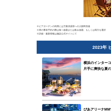
※ビアガーデンの利用には万葉倶楽部への入館料別途
※席の事前予約の際は食べ放題または飲み放題、もしくは両方を選択
※詳細・最新情報は施設公式サイトにて
2023
横浜のインターコ
片手に爽快な夏
ぴあアリーナMM