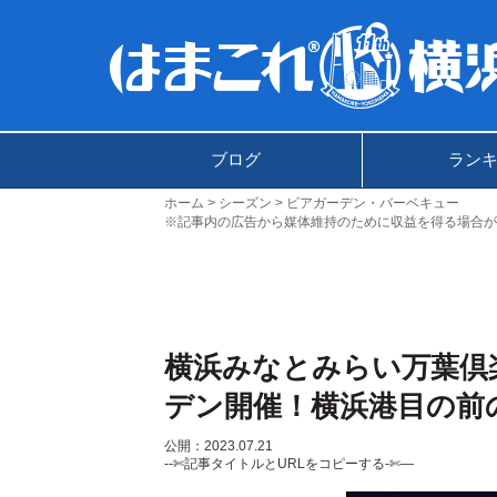
ブログ
ラン
ホーム
シーズン
ビアガーデン・バーベキュー
※記事内の広告から媒体維持のために収益を得る場合が
横浜みなとみらい万葉倶楽
デン開催！横浜港目の前
公開：2023.07.21
--✄記事タイトルとURLをコピーする-✄—