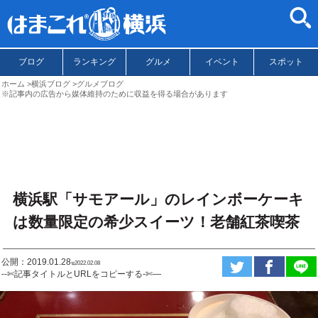
ブログ
ランキング
グルメ
イベント
スポット
ホーム
横浜ブログ
グルメブログ
※記事内の広告から媒体維持のために収益を得る場合があります
横浜駅「サモアール」のレインボーケーキ
は数量限定の希少スイーツ！老舗紅茶喫茶
公開：2019.01.28
ಇ2022.02.08
--✄記事タイトルとURLをコピーする-✄—