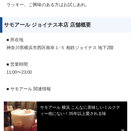
ラッキー。ご興味のある方はお試しあれ。
サモアール ジョイナス本店 店舗概要
■ 所在地
神奈川県横浜市西区南幸１-５ 相鉄ジョイナス 地下2階
■ 営業時間
11:00〜23:00
■ サモアール 関連情報
サモアール 横浜 こんなに美味しいミルクテ
ィー他にない！35年以上愛される味