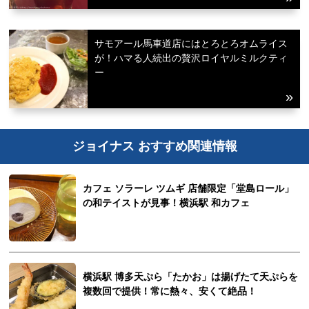
サモアール馬車道店にはとろとろオムライス
が！ハマる人続出の贅沢ロイヤルミルクティ
ー
ジョイナス おすすめ関連情報
カフェ ソラーレ ツムギ 店舗限定「堂島ロール」
の和テイストが見事！横浜駅 和カフェ
横浜駅 博多天ぷら「たかお」は揚げたて天ぷらを
複数回で提供！常に熱々、安くて絶品！