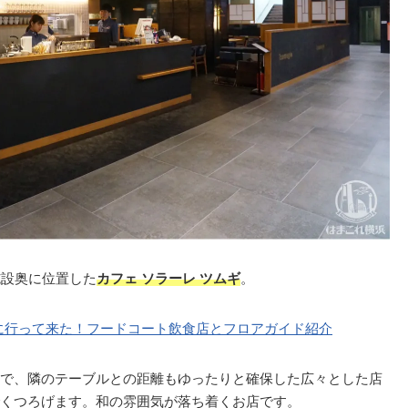
施設奥に位置した
カフェ ソラーレ ツムギ
。
マに行って来た！フードコート飲食店とフロアガイド紹介
で、隣のテーブルとの距離もゆったりと確保した広々とした店
くつろげます。和の雰囲気が落ち着くお店です。