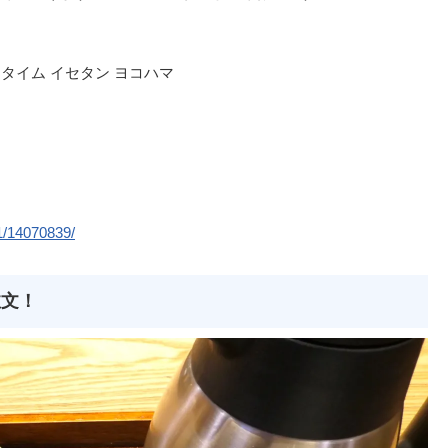
 タイム イセタン ヨコハマ
1/14070839/
注文！