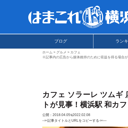
ブログ
ラン
ホーム
グルメ
カフェ
※記事内の広告から媒体維持のために収益を得る場合が
カフェ ソラーレ ツムギ
トが見事！横浜駅 和カフ
公開：2018.04.05
ಇ2022.02.08
--✄記事タイトルとURLをコピーする-✄—