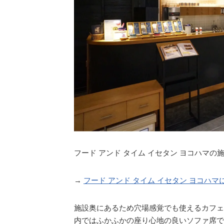
フード アンド タイム イセタン ヨコハマの
→
フード アンド タイム イセタン ヨコハ
施設奥にあるため穴場感覚でも使えるカフェ
内ではふかふかの座り心地の良いソファ席で