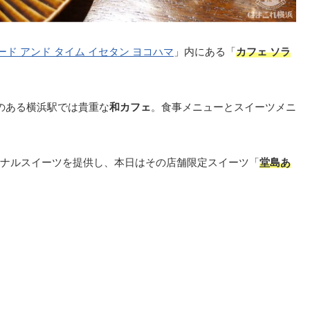
ード アンド タイム イセタン ヨコハマ
」内にある「
カフェ ソラ
気のある横浜駅では貴重な
和カフェ
。食事メニューとスイーツメニ
ナルスイーツを提供し、本日はその店舗限定スイーツ「
堂島あ