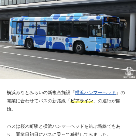
横浜みなとみらいの新複合施設「
横浜ハンマーヘッド
」の
開業に合わせてバスの新路線「
ピアライン
」の運行が開
始。
バスは桜木町駅と横浜ハンマーヘッドを結ぶ路線でもあ
り、開業日初日にバスに乗って移動してみました。