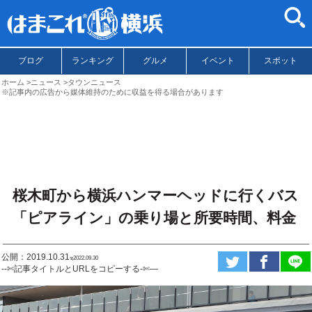
ブログ
ランキング
グルメ
イベント
スポット
ホーム
ニュース
タウンニュース
※記事内の広告から媒体維持のために収益を得る場合があります
桜木町から横浜ハンマーヘッドに行くバス
「ピアライン」の乗り場と所要時間、料金
公開：2019.10.31
ಇ2022.09.30
--✄記事タイトルとURLをコピーする-✄—