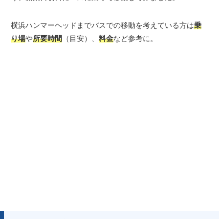
横浜ハンマーヘッドまでバスでの移動を考えている方は
乗
り場
や
所要時間
（目安）、
料金
など参考に。