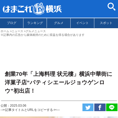
ブログ
ランキング
グルメ
イベント
スポット
ホーム
ニュース
グルメニュース
※記事内の広告から媒体維持のために収益を得る場合があります
創業70年「上海料理 状元樓」横浜中華街に
洋菓子店“パティシエールジョウゲンロ
ウ”初出店！
公開：2025.03.06
--✄記事タイトルとURLをコピーする-✄—