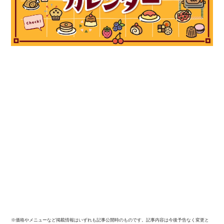
※価格やメニューなど掲載情報はいずれも記事公開時のものです。記事内容は今後予告なく変更と