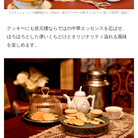
フィナンシェ シノワ4種8個入り（Flavor：杏仁/プーアール茶/チョコレート/苺）1,814円（税込）
クッキーにも状元樓ならではの中華エッセンスを忍ばせ、
ほろほろとした儚いくちどけとオリジナリティ溢れる風味
を楽しめます。