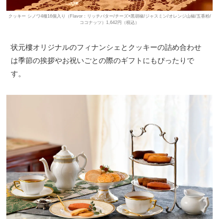
クッキー シノワ4種16個入り（Flavor：リッチバター/チーズ×黒胡椒/ジャスミン/オレンジ山椒/五香粉/
ココナッツ）1,642円（税込）
状元樓オリジナルのフィナンシェとクッキーの詰め合わせ
は季節の挨拶やお祝いごとの際のギフトにもぴったりで
す。