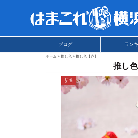
ブログ
ラン
ホーム
推し色
推し色【赤】
推し色
新着