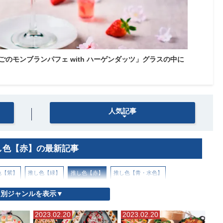
のモンブランパフェ with ハーゲンダッツ」グラスの中に
人気記事
し色【赤】の最新記事
色【紫】
推し色【緑】
推し色【赤】
推し色【青・水色】
別ジャンルを表示▼
2023.02.20
2023.02.20