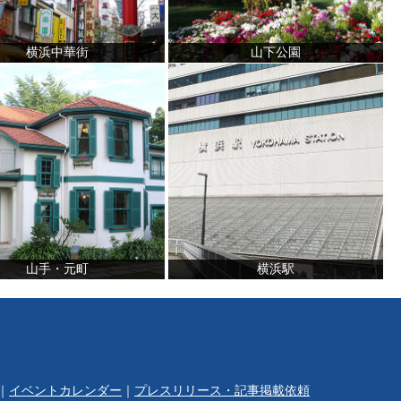
横浜中華街
山下公園
山手・元町
横浜駅
｜
イベントカレンダー
｜
プレスリリース・記事掲載依頼