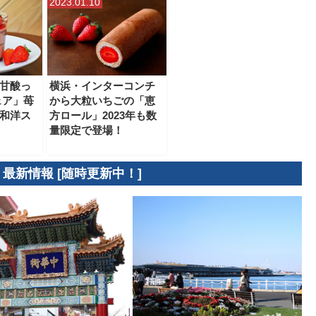
2023.01.10
甘酸っ
横浜・インターコンチ
ェア」苺
から大粒いちごの「恵
和洋ス
方ロール」2023年も数
量限定で登場！
 最新情報 [随時更新中！]