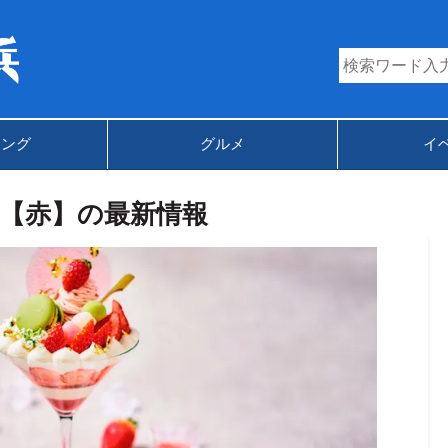
キング
グルメ
イ
【赤】の最新情報