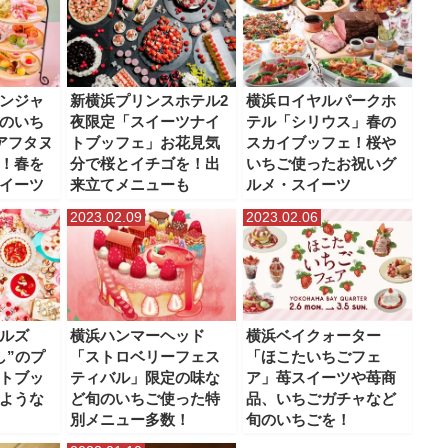
ンジャ
新横浜プリンスホテル2
横浜ロイヤルパークホ
のいち
夜限定「スイーツナイ
テル「シリウス」春の
アフタヌ
トブッフェ」お花見気
スカイブッフェ！桜や
！春を
分で桜とイチゴを！出
いちご使ったお祝いグ
イーツ
来立てメニューも
ルメ・スイーツ
2023.02.09
2023.02.06
ルズ
横浜ハンマーヘッド
横浜ベイクォーター
し”のプ
「ストロベリーフェス
「ほこたいちごフェ
トブッ
ティバル」限定の味な
ア」苺スイーツや苺商
ような
ど旬のいちご使った特
品、いちごガチャなど
別メニュー多数！
旬のいちごを！