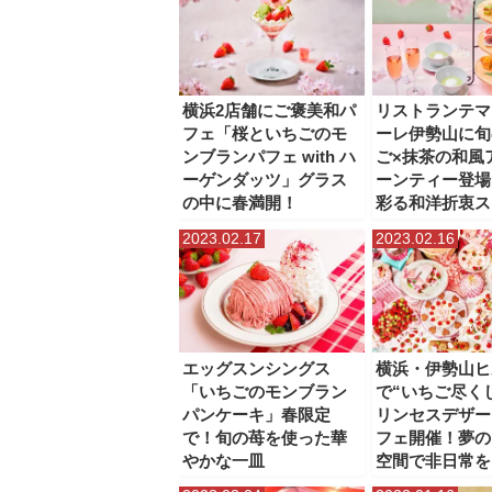
横浜2店舗にご褒美和パ
リストランテマ
フェ「桜といちごのモ
ーレ伊勢山に旬
ンブランパフェ with ハ
ご×抹茶の和風
ーゲンダッツ」グラス
ーンティー登場
の中に春満開！
彩る和洋折衷ス
2023.02.17
2023.02.16
エッグスンシングス
横浜・伊勢山ヒ
「いちごのモンブラン
で“いちご尽く
パンケーキ」春限定
リンセスデザー
で！旬の苺を使った華
フェ開催！夢の
やかな一皿
空間で非日常を