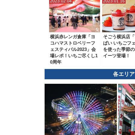
2023.02.04
2023.01.16
横浜赤レンガ倉庫「ヨ
そごう横浜店「
コハマストロベリーフ
ぱい いちごフ
ェスティバル2023」会
を使った季節の
場レポ！いちご尽くし1
イーツ登場！
0周年
各エリア