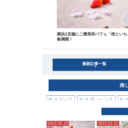
横浜2店舗にご褒美和パフェ「桜といちご
春満開！
最新記事一覧
推
推し色【ピンク】
推し色【橙・オレンジ】
推し
2023.02.23
2023.02.21