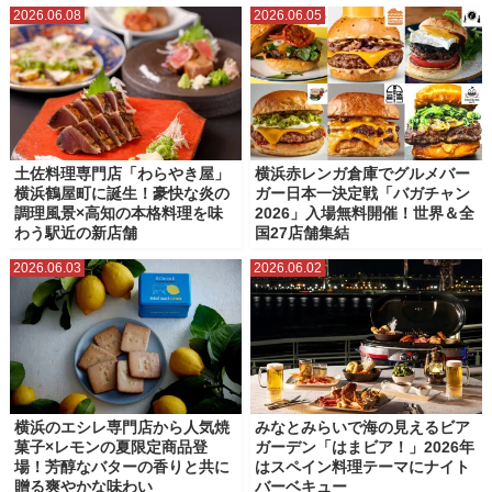
2026.06.08
2026.06.05
土佐料理専門店「わらやき屋」
横浜赤レンガ倉庫でグルメバー
横浜鶴屋町に誕生！豪快な炎の
ガー日本一決定戦「バガチャン
調理風景×高知の本格料理を味
2026」入場無料開催！世界＆全
わう駅近の新店舗
国27店舗集結
2026.06.03
2026.06.02
横浜のエシレ専門店から人気焼
みなとみらいで海の見えるビア
菓子×レモンの夏限定商品登
ガーデン「はまビア！」2026年
場！芳醇なバターの香りと共に
はスペイン料理テーマにナイト
贈る爽やかな味わい
バーベキュー