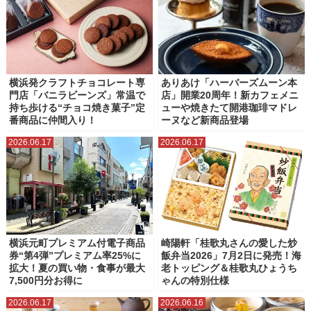
横浜発クラフトチョコレート専
ありあけ「ハーバーズムーン本
門店「バニラビーンズ」常温で
店」開業20周年！新カフェメニ
持ち歩ける“チョコ焼き菓子”定
ューや焼きたて開港珈琲マドレ
番商品に仲間入り！
ーヌなど新商品登場
2026.06.17
2026.06.17
横浜元町プレミアム付電子商品
崎陽軒「桂歌丸さんの愛した炒
券“第4弾”プレミアム率25%に
飯弁当2026」7月2日に発売！海
拡大！夏の買い物・食事が最大
老トッピング＆桂歌丸ひょうち
7,500円分お得に
ゃんの特別仕様
2026.06.17
2026.06.16