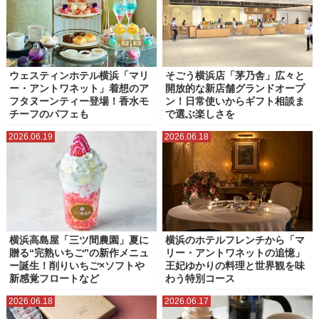
ウェスティンホテル横浜「マリ
そごう横浜店「茅乃舎」広々と
ー・アントワネット」着想のア
開放的な新店舗グランドオープ
フタヌーンティー登場！香水モ
ン！日常使いからギフト相談ま
チーフのパフェも
で選ぶ楽しさを
2026.06.19
2026.06.18
横浜高島屋「三ツ間農園」夏に
横浜のホテルフレンチから「マ
贈る“完熟いちご”の新作メニュ
リー・アントワネットの追憶」
ー誕生！削りいちご×ソフトや
王妃ゆかりの料理と世界観を味
新感覚フロートなど
わう特別コース
2026.06.18
2026.06.17