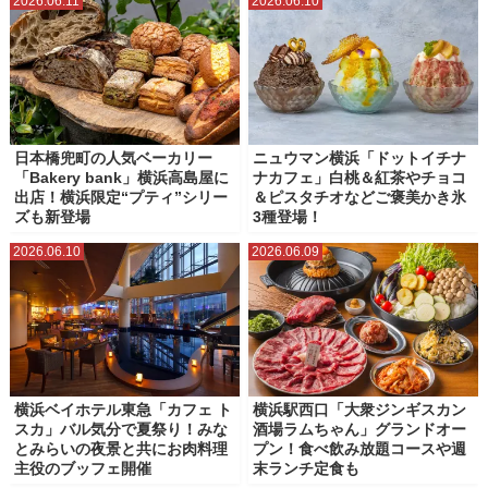
2026.06.11
2026.06.10
日本橋兜町の人気ベーカリー
ニュウマン横浜「ドットイチナ
「Bakery bank」横浜高島屋に
ナカフェ」白桃＆紅茶やチョコ
出店！横浜限定“プティ”シリー
＆ピスタチオなどご褒美かき氷
ズも新登場
3種登場！
2026.06.10
2026.06.09
横浜ベイホテル東急「カフェ ト
横浜駅西口「大衆ジンギスカン
スカ」バル気分で夏祭り！みな
酒場ラムちゃん」グランドオー
とみらいの夜景と共にお肉料理
プン！食べ飲み放題コースや週
主役のブッフェ開催
末ランチ定食も