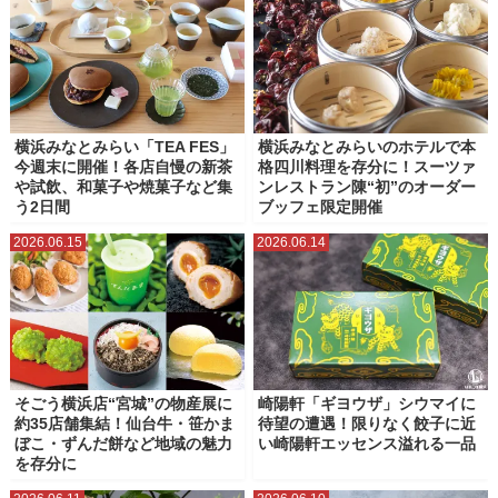
横浜みなとみらい「TEA FES」
横浜みなとみらいのホテルで本
今週末に開催！各店自慢の新茶
格四川料理を存分に！スーツァ
や試飲、和菓子や焼菓子など集
ンレストラン陳“初”のオーダー
う2日間
ブッフェ限定開催
2026.06.15
2026.06.14
そごう横浜店“宮城”の物産展に
崎陽軒「ギヨウザ」シウマイに
約35店舗集結！仙台牛・笹かま
待望の遭遇！限りなく餃子に近
ぼこ・ずんだ餅など地域の魅力
い崎陽軒エッセンス溢れる一品
を存分に