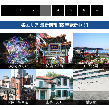
‹‹
1
2
3
4
5
6
››
各エリア 最新情報 [随時更新中！]
みなとみらい
横浜中華街
山下公園
関内・馬車道
山手・元町
横浜駅