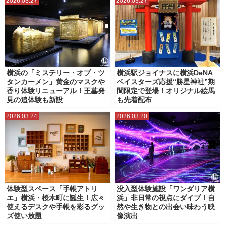
2026.03.27
2026.03.27
横浜の「ミステリー・オブ・ツ
横浜駅ジョイナスに横浜DeNA
タンカーメン」黄金のマスクや
ベイスターズ応援“勝星神社”期
香り体験リニューアル！王墓発
間限定で登場！オリジナル絵馬
見の追体験も新設
も先着配布
2026.03.24
2026.03.20
体験型スペース「手帳アトリ
没入型体験施設「ワンダリア横
エ」横浜・桜木町に誕生！広々
浜」非日常の視点にダイブ！自
使えるデスクや手帳を彩るグッ
然や生き物との出会い味わう映
ズ使い放題
像演出