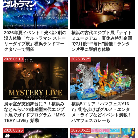
2026年夏イベント！光×音×劇の
横浜の古代エジプト展「ナイト
没入体験「ウルトラマン ストー
ミュージアム」夏休み特別企画
リーダイブ展」横浜ランドマー
で7月後半“毎日”開催！ランタ
クタワーで開催
ン片手に謎解き体験
2026.06.10
2026.05.25
展示室が突如舞台に？！横浜み
横浜5エリア「ハマフェスY16
なとみらいの体感型古代エジプ
7」街を歩けばグルメ・エンタ
ト展でガイドプログラム「MYS
メ・ライブなどイベント満載！
TERY LIVE」始動
ハマフェスカレーも
2026.05.25
2026.05.22