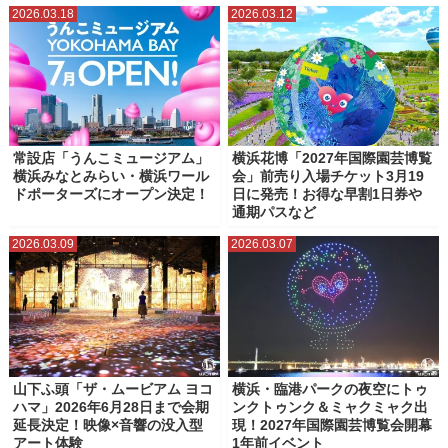
2026.03.18
2026.03.12
常設店「うんこミュージアム」
横浜花博「2027年国際園芸博覧
横浜みなとみらい・横浜ワール
会」前売り入場チケット3月19
ドポーターズにオープン決定！
日に発売！お得な早割1日券や
通期パスなど
2026.03.09
2026.03.07
山下ふ頭「ザ・ムービアム ヨコ
横浜・臨港パークの夜空にトゥ
ハマ」2026年6⽉28⽇まで会期
ンクトゥンク＆ミャクミャク出
延長決定！映像×音響の没⼊型
現！2027年国際園芸博覧会開幕
アート体験
1年前イベント