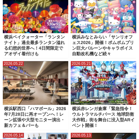
横浜ベイクォーター「ランタン
横浜みなとみらい「サンリオフ
ナイト」過去最多ランタン溢れ
ェス2026」開催！ポムポムプリ
る幻想的世界へ！4日間限定で
ン巨大バルーンやキャラボイス
アオザイ着付けも
自動改札機など続々
2026.05.22
2026.05.21
横浜駅西口「ハマボール」2026
横浜赤レンガ倉庫「緊急指令！
年7月28日に再オープンへ！レ
ウルトラマルチバース 地球防衛
ーン拡張や大型モニター演出・
大作戦」街を舞台に没入型ARイ
新カフェ＆バーも
ベント開催！
2026.05.14
2026.05.13