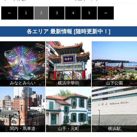
‹‹
1
2
3
4
5
››
各エリア 最新情報 [随時更新中！]
みなとみらい
横浜中華街
山下公園
関内・馬車道
山手・元町
横浜駅