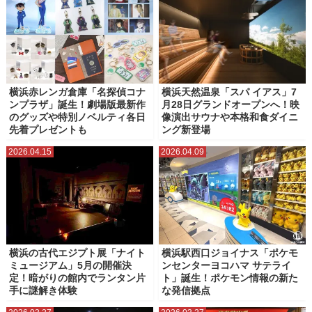
横浜赤レンガ倉庫「名探偵コナ
横浜天然温泉「スパ イアス」7
ンプラザ」誕生！劇場版最新作
月28日グランドオープンへ！映
のグッズや特別ノベルティ各日
像演出サウナや本格和食ダイニ
先着プレゼントも
ング新登場
2026.04.15
2026.04.09
横浜の古代エジプト展「ナイト
横浜駅西口ジョイナス「ポケモ
ミュージアム」5月の開催決
ンセンターヨコハマ サテライ
定！暗がりの館内でランタン片
ト」誕生！ポケモン情報の新た
手に謎解き体験
な発信拠点