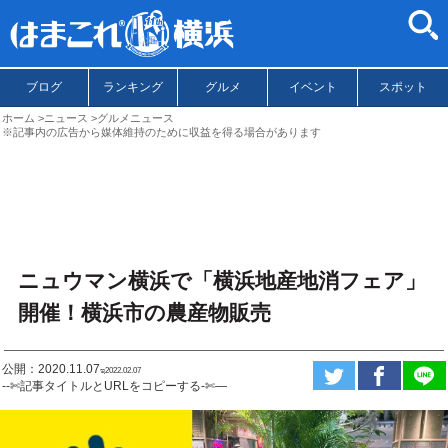
ブログ
ランキング
グルメ
イベント
スポット
ホーム
ニュース
グルメニュース
※記事内の広告から媒体維持のために収益を得る場合があります
ニュウマン横浜で「横浜地産地消フェア」
開催！横浜市の農産物販売
公開：2020.11.07
ಇ2022.02.07
--✄記事タイトルとURLをコピーする-✄—