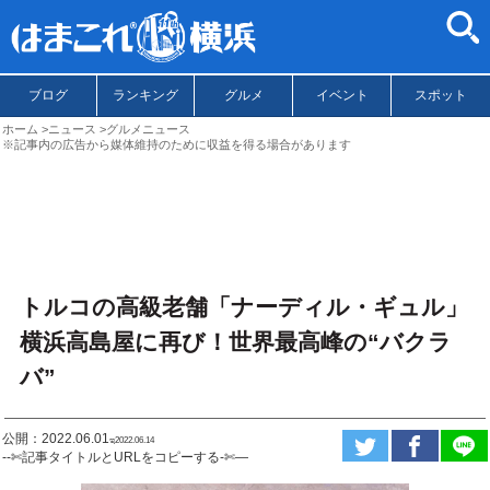
ブログ
ランキング
グルメ
イベント
スポット
ホーム
ニュース
グルメニュース
※記事内の広告から媒体維持のために収益を得る場合があります
トルコの高級老舗「ナーディル・ギュル」
横浜高島屋に再び！世界最高峰の“バクラ
バ”
公開：2022.06.01
ಇ2022.06.14
--✄記事タイトルとURLをコピーする-✄—