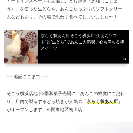
イートインスペースも完備し、どら焼き「虎嘯（こしょ
う）」を使った生どらや、あんこたっぷりのソフトクリー
ムなどもあり、その場で思わず食べてしまいました〜！
京らく製あん所そごう横浜店“生あんソフ
ト”と“生どら”であんこ大満喫！心も満ちる和
スイーツ
– – 追記ここまで – –
そごう横浜店地下2階和菓子売場に、あんこの鮮度にこだわ
り、店内で製造するどら焼きが人気の「
京らく製あん所
」
がオープンします。※関東地区初出店