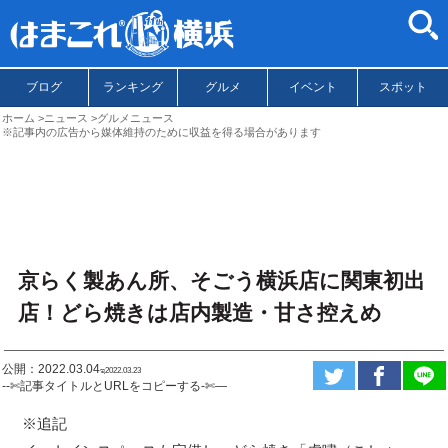
ブログ
ランキング
グルメ
イベント
スポット
ホーム
ニュース
グルメニュース
※記事内の広告から媒体維持のために収益を得る場合があります
京らく製あん所、そごう横浜店に関東初出
店！どら焼きは店内製造・甘さ控えめ
公開：2022.03.04
ಇ2022.03.23
--✄記事タイトルとURLをコピーする-✄—
※追記