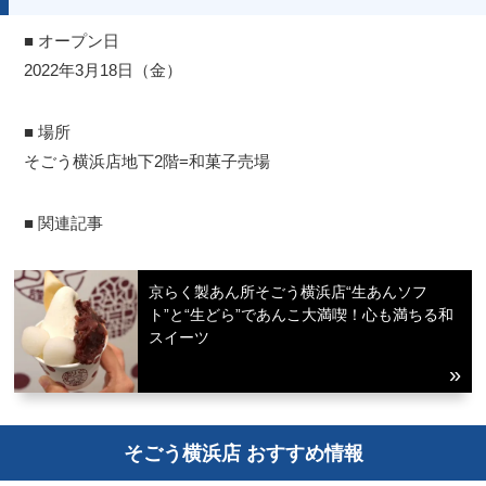
■ オープン日
2022年3月18日（金）
■ 場所
そごう横浜店地下2階=和菓子売場
■ 関連記事
京らく製あん所そごう横浜店“生あんソフ
ト”と“生どら”であんこ大満喫！心も満ちる和
スイーツ
そごう横浜店 おすすめ情報