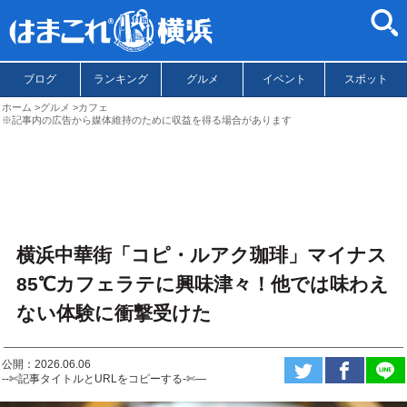
ブログ
ランキング
グルメ
イベント
スポット
ホーム
グルメ
カフェ
※記事内の広告から媒体維持のために収益を得る場合があります
横浜中華街「コピ・ルアク珈琲」マイナス
85℃カフェラテに興味津々！他では味わえ
ない体験に衝撃受けた
公開：2026.06.06
--✄記事タイトルとURLをコピーする-✄—