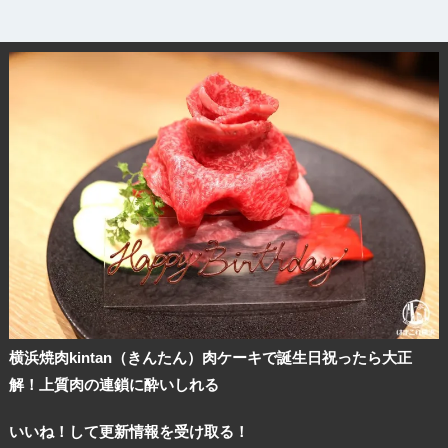
観光ガイド
横浜焼肉kintan（きんたん）肉ケーキで誕生日祝ったら大正
ランキング
解！上質肉の連鎖に酔いしれる
いいね！して更新情報を受け取る！
ブログ記事