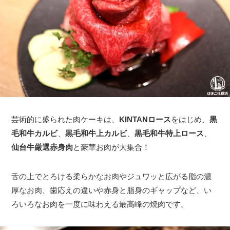
芸術的に盛られた肉ケーキは、
KINTAN
ロース
をはじめ、
黒
毛和牛カルビ
、
黒毛和牛上カルビ
、
黒毛和牛特上ロース
、
仙台牛厳選赤身肉
と豪華お肉が大集合！
舌の上でとろける柔らかなお肉やジュワッと広がる脂の濃
厚なお肉、歯応えの違いや赤身と脂身のギャップなど、い
ろいろなお肉を一度に味わえる最高峰の焼肉です。