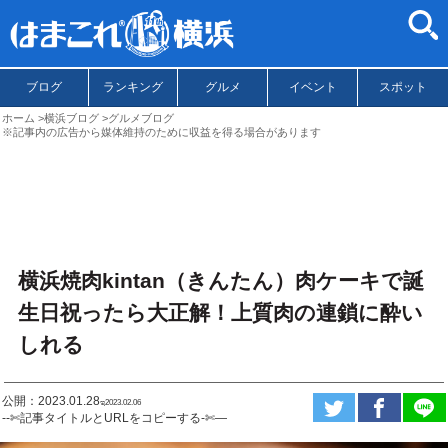
ブログ
ランキング
グルメ
イベント
スポット
ホーム
横浜ブログ
グルメブログ
※記事内の広告から媒体維持のために収益を得る場合があります
横浜焼肉kintan（きんたん）肉ケーキで誕
生日祝ったら大正解！上質肉の連鎖に酔い
しれる
公開：2023.01.28
ಇ2023.02.06
--✄記事タイトルとURLをコピーする-✄—