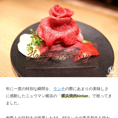
年に一度の特別な瞬間を、
ランチ
の際にあまりの美味しさ
に感動したニュウマン横浜の「
横浜焼肉kintan
」で祝ってき
ました。
肉職人の目利きで厳選したA4、A5ランクの黒毛和牛を味わ