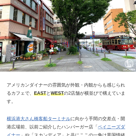
アメリカンダイナーの雰囲気が外観・内観からも感じられ
るカフェで、
EAST
と
WEST
の2店舗が横並びで構えていま
す。
横浜港大さん橋客船ターミナル
に向かう手間の交差点・開
港広場前、以前ご紹介したハンバーガー店「
ペイニーズダ
イナー
」や「スカンディア」と共にここの一角は異国情緒