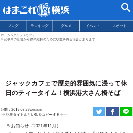
ブログ
ランキング
グルメ
イベント
スポット
ホーム
グルメ
カフェ
※記事内の広告から媒体維持のために収益を得る場合があります
ジャックカフェで歴史的雰囲気に浸って休
日のティータイム！横浜港大さん橋そば
公開：2019.08.29
ಇ2022.02.08
--✄記事タイトルとURLをコピーする-✄—
※お知らせ（2021年11月）