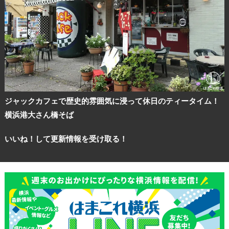
観光ガイド
ランキング
ジャックカフェで歴史的雰囲気に浸って休日のティータイム！
ブログ記事
横浜港大さん橋そば
サイトについて
いいね！して更新情報を受け取る！