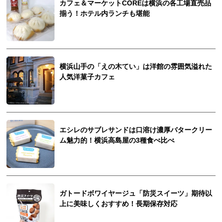
カフェ＆マーケットCOREは横浜の各工場直売品
揃う！ホテル内ランチも堪能
横浜山手の「えの木てい」は洋館の雰囲気溢れた
人気洋菓子カフェ
エシレのサブレサンドは口溶け濃厚バタークリー
ム魅力的！横浜高島屋の3種食べ比べ
ガトードボワイヤージュ「防災スイーツ」期待以
上に美味しくおすすめ！長期保存対応