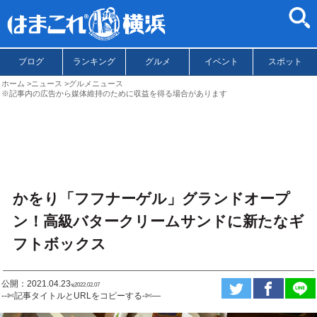
ブログ
ランキング
グルメ
イベント
スポット
ホーム
ニュース
グルメニュース
※記事内の広告から媒体維持のために収益を得る場合があります
かをり「フフナーゲル」グランドオープ
ン！高級バタークリームサンドに新たなギ
フトボックス
公開：2021.04.23
ಇ2022.02.07
--✄記事タイトルとURLをコピーする-✄—