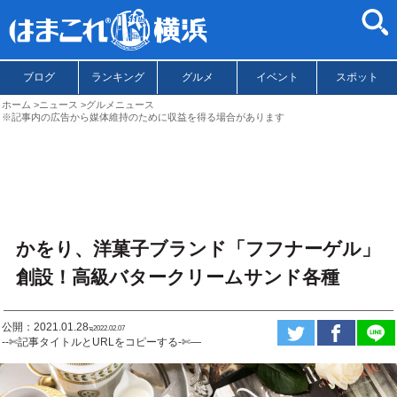
ブログ
ランキング
グルメ
イベント
スポット
ホーム
ニュース
グルメニュース
※記事内の広告から媒体維持のために収益を得る場合があります
かをり、洋菓子ブランド「フフナーゲル」
創設！高級バタークリームサンド各種
公開：2021.01.28
ಇ2022.02.07
--✄記事タイトルとURLをコピーする-✄—