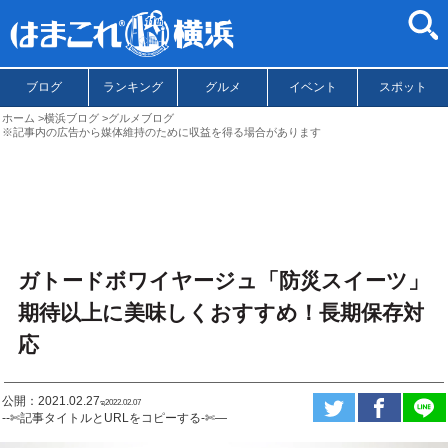
ブログ
ランキング
グルメ
イベント
スポット
ホーム
横浜ブログ
グルメブログ
※記事内の広告から媒体維持のために収益を得る場合があります
ガトードボワイヤージュ「防災スイーツ」
期待以上に美味しくおすすめ！長期保存対
応
公開：2021.02.27
ಇ2022.02.07
--✄記事タイトルとURLをコピーする-✄—