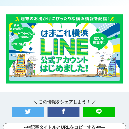
＼ この情報をシェアしよう！ ／
--✄記事タイトルとURLをコピーする-✄—