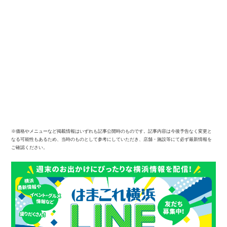
※価格やメニューなど掲載情報はいずれも記事公開時のものです。記事内容は今後予告なく変更と
なる可能性もあるため、当時のものとして参考にしていただき、店舗・施設等にて必ず最新情報を
ご確認ください。