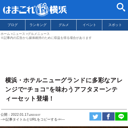
ブログ
ランキング
グルメ
イベント
スポット
ホーム
ニュース
グルメニュース
※記事内の広告から媒体維持のために収益を得る場合があります
横浜・ホテルニューグランドに多彩なアレ
ンジで“チョコ”を味わうアフタヌーンテ
ィーセット登場！
公開：2022.01.17
ಇ2022.02.07
--✄記事タイトルとURLをコピーする-✄—