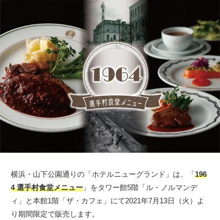
横浜・山下公園通りの「ホテルニューグランド」は、「
196
4 選手村食堂メニュー
」をタワー館5階「ル・ノルマンデ
ィ」と本館1階「ザ・カフェ」にて2021年7月13日（火）よ
り期間限定で販売します。