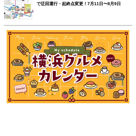
で迂回運行・起終点変更！7月11日〜8月9日