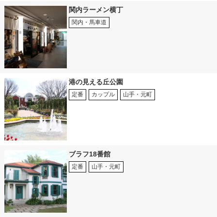
関内ラーメン横丁
関内・馬車道
港の見える丘公園
定番
カップル
山手・元町
ブラフ18番館
定番
山手・元町