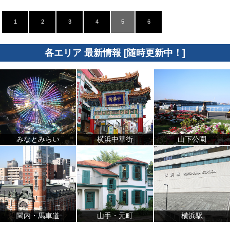
1
2
3
4
5
6
各エリア 最新情報 [随時更新中！]
みなとみらい
横浜中華街
山下公園
関内・馬車道
山手・元町
横浜駅