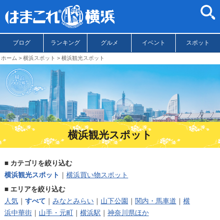
ブログ
ランキング
グルメ
イベント
スポット
ホーム
横浜スポット
横浜観光スポット
横浜観光スポット
■
カテゴリを絞り込む
横浜観光スポット
｜
横浜買い物スポット
■
エリアを絞り込む
人気
｜
すべて
｜
みなとみらい
｜
山下公園
｜
関内・馬車道
｜
横
浜中華街
｜
山手・元町
｜
横浜駅
｜
神奈川県ほか