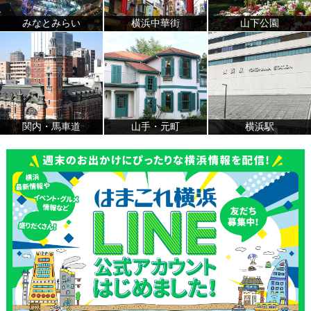
みなとみらい
横浜中華街
山下公園
関内・馬車道
山手・元町
横浜駅