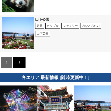
山下公園
定番
カップル
ファミリー
みなとみらい
山下公園
1
2
各エリア 最新情報 [随時更新中！]