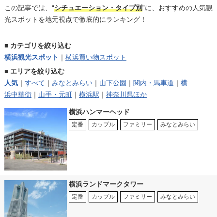
この記事では、“
シチュエーション・タイプ別
”に、おすすめの人気観
光スポットを地元視点で徹底的にランキング！
■
カテゴリを絞り込む
横浜観光スポット
｜
横浜買い物スポット
■
エリアを絞り込む
人気
｜
すべて
｜
みなとみらい
｜
山下公園
｜
関内・馬車道
｜
横
浜中華街
｜
山手・元町
｜
横浜駅
｜
神奈川県ほか
横浜ハンマーヘッド
定番
カップル
ファミリー
みなとみらい
横浜ランドマークタワー
定番
カップル
ファミリー
みなとみらい