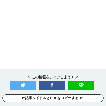
＼ この情報をシェアしよう！ ／
--✄記事タイトルとURLをコピーする-✄—