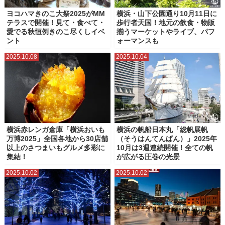
ヨコハマきのこ大祭2025がMM
横浜・山下公園通り10月11日に
テラスで開催！見て・食べて・
歩行者天国！地元の飲食・物販
愛でる秋恒例きのこ尽くしイベ
揃うマーケットやライブ、パフ
ント
ォーマンスも
2025.10.08
2025.10.04
横浜赤レンガ倉庫「横浜おいも
横浜の帆船日本丸「総帆展帆
万博2025」全国各地から30店舗
（そうはんてんぱん）」2025年
以上のさつまいもグルメ多彩に
10月は3週連続開催！全ての帆
集結！
が広がる圧巻の光景
2025.10.02
2025.10.02