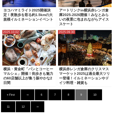
ヨコハマミライト2025開催決
アートリンクin横浜赤レンガ倉
定！夜散歩を彩る約1.5kmの大
庫2025-2026開催！みなとみら
規模イルミネーションイベント
いの夜景に包まれながらアイス
スケート
2025.10.02
2025.09.30
横浜・黄金町「パンとコーヒー
横浜赤レンガ倉庫のクリスマス
マルシェ」開催！街歩きも魅力
マーケット2025は過去最大ツリ
の60店舗以上が集う賑やかな2
ー登場！イルミネーションやド
日間
イツ料理・雑貨も
« First
‹‹
6
7
8
9
10
11
12
››