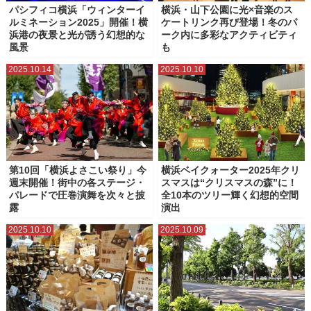
パシフィコ横浜「ウィンターイ
横浜・山下公園に光×音楽のス
ルミネーション2025」開催！横
ケートリンク再び登場！冬のパ
浜港の夜景と光が誘う幻想的な
ーク内に多彩なアクティビティ
風景
も
2025.10.14
2025.10.10
第10回「横浜よさこい祭り」今
横浜ベイクォーター2025年クリ
週末開催！街中の各ステージ・
スマスは“クリスマスの森”に！
パレードで圧巻演舞を次々と披
全10本のツリー輝く幻想的空間
露
演出
2025.10.10
2025.10.09