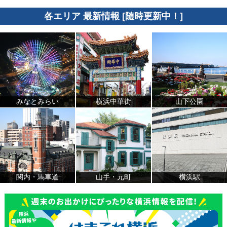
各エリア 最新情報 [随時更新中！]
みなとみらい
横浜中華街
山下公園
関内・馬車道
山手・元町
横浜駅