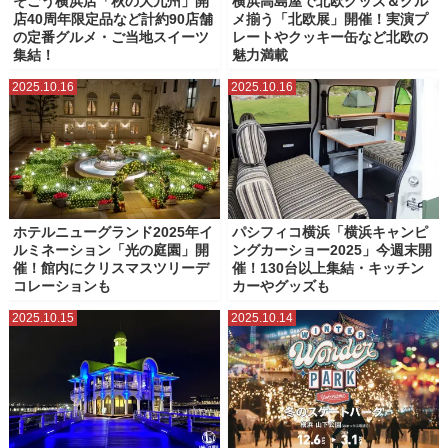
そごう横浜店「秋の大九州」開
横浜高島屋で北欧グッズ＆グル
店40周年限定品など計約90店舗
メ揃う「北欧展」開催！実演プ
の定番グルメ・ご当地スイーツ
レートやクッキー缶など北欧の
集結！
魅力満載
2025.10.16
2025.10.16
ホテルニューグランド2025年イ
パシフィコ横浜「横浜キャンピ
ルミネーション「光の庭園」開
ングカーショー2025」今週末開
催！館内にクリスマスツリーデ
催！130台以上集結・キッチン
コレーションも
カーやグッズも
2025.10.15
2025.10.14