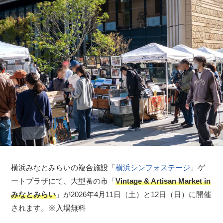
横浜みなとみらいの複合施設「
横浜シンフォステージ
」ゲ
ートプラザにて、大型蚤の市「
Vintage & Artisan Market in
みなとみらい
」が2026年4月11日（土）と12日（日）に開催
されます。※入場無料