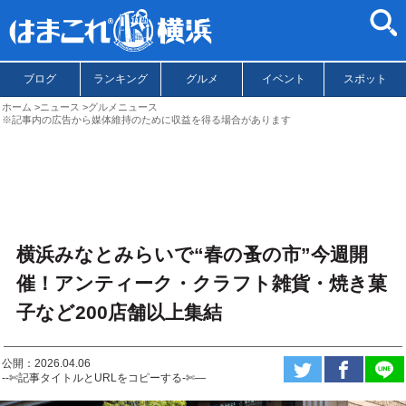
ブログ
ランキング
グルメ
イベント
スポット
ホーム
ニュース
グルメニュース
※記事内の広告から媒体維持のために収益を得る場合があります
横浜みなとみらいで“春の蚤の市”今週開
催！アンティーク・クラフト雑貨・焼き菓
子など200店舗以上集結
公開：2026.04.06
--✄記事タイトルとURLをコピーする-✄—