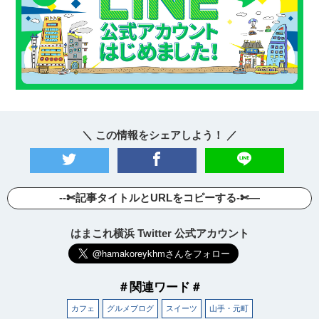
＼ この情報をシェアしよう！ ／
--✄記事タイトルとURLをコピーする-✄—
はまこれ横浜 Twitter 公式アカウント
＃関連ワード＃
カフェ
グルメブログ
スイーツ
山手・元町