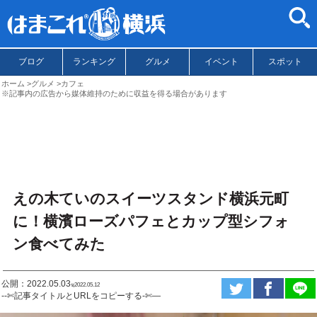
ブログ
ランキング
グルメ
イベント
スポット
ホーム
グルメ
カフェ
※記事内の広告から媒体維持のために収益を得る場合があります
えの木ていのスイーツスタンド横浜元町
に！横濱ローズパフェとカップ型シフォ
ン食べてみた
公開：2022.05.03
ಇ2022.05.12
--✄記事タイトルとURLをコピーする-✄—