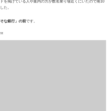
ドを掲げている人や案内の方が数名乗り場近くにいたので南10
した。
そな銀行」の前
です。
変更