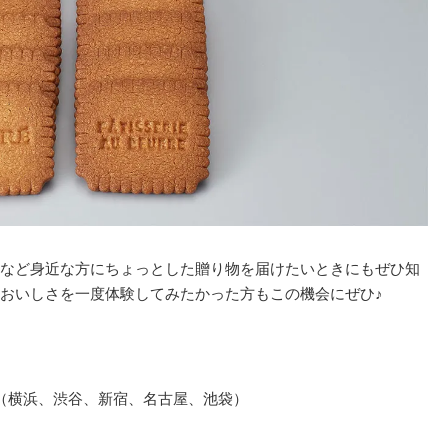
など身近な方にちょっとした贈り物を届けたいときにもぜひ知
おいしさを一度体験してみたかった方もこの機会にぜひ♪
ル（横浜、渋谷、新宿、名古屋、池袋）