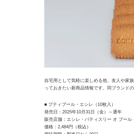
自宅用として気軽に楽しめる他、友人や家族
っておきたい新商品情報です。同ブランドの
■ プティブール・エシレ（10枚入）
発売日：2025年10月31日（金）～通年
販売店舗：エシレ・パティスリー オ ブー
価格：2,484円（税込）