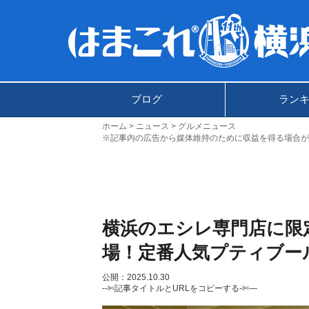
ブログ
ラン
ホーム
ニュース
グルメニュース
※記事内の広告から媒体維持のために収益を得る場合が
横浜のエシレ専門店に限
場！定番人気プティブー
公開：2025.10.30
--✄記事タイトルとURLをコピーする-✄—