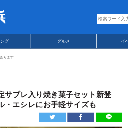
キング
グルメ
イ
あります
定サブレ入り焼き菓子セット新登
ル・エシレにお手軽サイズも