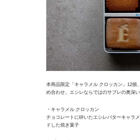
本商品限定「キャラメル クロッカン」12個
め合わせ、エシレならではのサブレの奥深い
・キャラメル クロッカン
チョコレートに砕いたエシレバターキャラメ
ドした焼き菓子