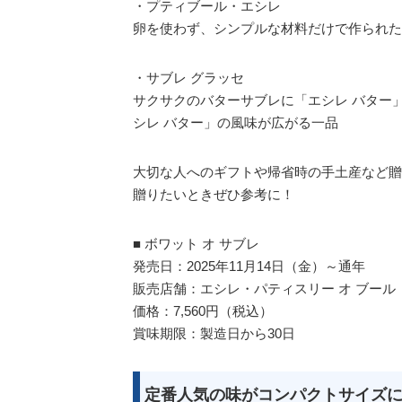
・プティブール・エシレ
卵を使わず、シンプルな材料だけで作られた
・サブレ グラッセ
サクサクのバターサブレに「エシレ バター
シレ バター」の風味が広がる一品
大切な人へのギフトや帰省時の手土産など贈
贈りたいときぜひ参考に！
■ ボワット オ サブレ
発売日：2025年11月14日（金）～通年
販売店舗：エシレ・パティスリー オ ブー
価格：7,560円（税込）
賞味期限：製造日から30日
定番人気の味がコンパクトサイズ