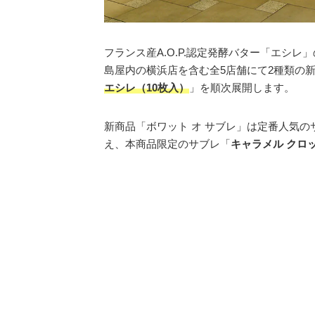
フランス産A.O.P.認定発酵バター「エシ
島屋内の横浜店を含む全5店舗にて2種類の
エシレ（10枚入）
」を順次展開します。
新商品「ボワット オ サブレ」は定番人気
え、本商品限定のサブレ「
キャラメル クロ