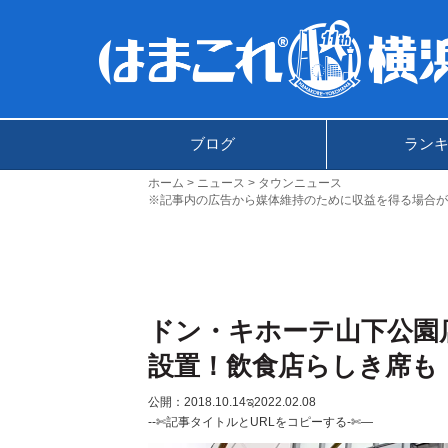
ブログ
ラン
ホーム
ニュース
タウンニュース
※記事内の広告から媒体維持のために収益を得る場合が
ドン・キホーテ山下公園
設置！飲食店らしき席も
公開：2018.10.14
ಇ2022.02.08
--✄記事タイトルとURLをコピーする-✄—