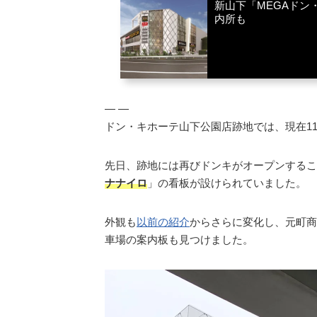
新山下「MEGAド
内所も
― ―
ドン・キホーテ山下公園店跡地では、現在1
先日、跡地には再びドンキがオープンするこ
ナナイロ
」の看板が設けられていました。
外観も
以前の紹介
からさらに変化し、元町商
車場の案内板も見つけました。