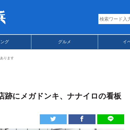
キング
グルメ
イ
あります
店跡にメガドンキ、ナナイロの看板