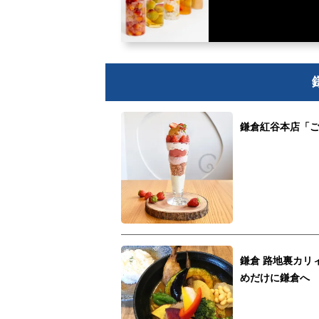
鎌倉紅谷本店「
鎌倉 路地裏カリ
めだけに鎌倉へ