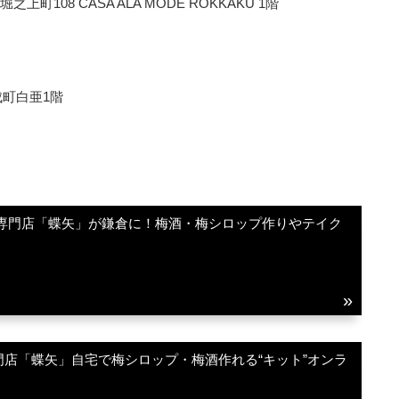
08 CASA ALA MODE ROKKAKU 1階
成町白亜1階
験専門店「蝶矢」が鎌倉に！梅酒・梅シロップ作りやテイク
店「蝶矢」自宅で梅シロップ・梅酒作れる“キット”オンラ