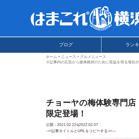
ブログ
ラン
ホーム
ニュース
グルメニュース
※記事内の広告から媒体維持のために収益を得る場合が
チョーヤの梅体験専門店「
限定登場！
公開：2021.02.22
ಇ2022.02.07
--✄記事タイトルとURLをコピーする-✄—