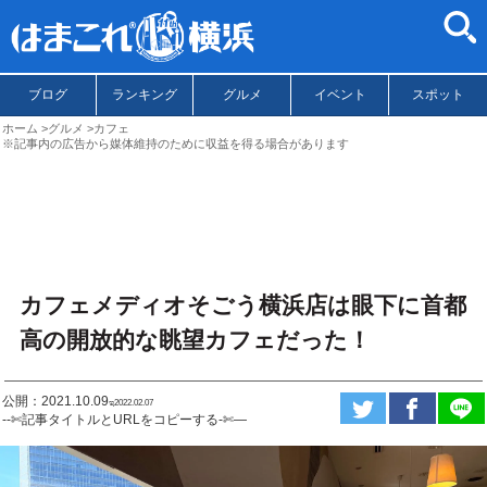
ブログ
ランキング
グルメ
イベント
スポット
ホーム
グルメ
カフェ
※記事内の広告から媒体維持のために収益を得る場合があります
カフェメディオそごう横浜店は眼下に首都
高の開放的な眺望カフェだった！
公開：2021.10.09
ಇ2022.02.07
--✄記事タイトルとURLをコピーする-✄—