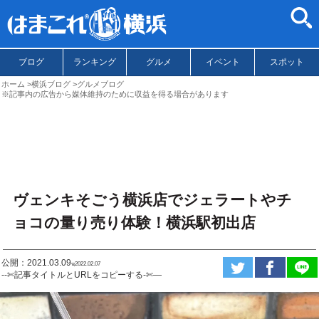
ブログ
ランキング
グルメ
イベント
スポット
ホーム
横浜ブログ
グルメブログ
※記事内の広告から媒体維持のために収益を得る場合があります
ヴェンキそごう横浜店でジェラートやチ
ョコの量り売り体験！横浜駅初出店
公開：2021.03.09
ಇ2022.02.07
--✄記事タイトルとURLをコピーする-✄—