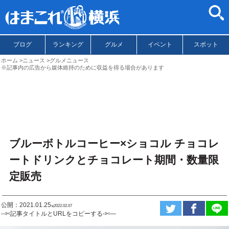
ブログ
ランキング
グルメ
イベント
スポット
ホーム
ニュース
グルメニュース
※記事内の広告から媒体維持のために収益を得る場合があります
ブルーボトルコーヒー×ショコル チョコレ
ートドリンクとチョコレート期間・数量限
定販売
公開：2021.01.25
ಇ2022.02.07
--✄記事タイトルとURLをコピーする-✄—