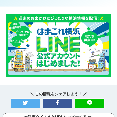
＼ この情報をシェアしよう！ ／
--✄記事タイトルとURLをコピーする-✄—