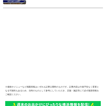
※価格やメニューなど掲載情報はいずれも記事公開時のものです。記事内容は今後予告なく変更と
なる可能性もあるため、当時のものとして参考にしていただき、店舗・施設等にて必ず最新情報を
ご確認ください。