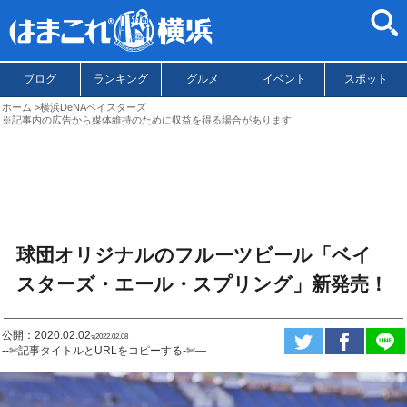
ブログ
ランキング
グルメ
イベント
スポット
ホーム
横浜DeNAベイスターズ
※記事内の広告から媒体維持のために収益を得る場合があります
球団オリジナルのフルーツビール「ベイ
スターズ・エール・スプリング」新発売！
公開：2020.02.02
ಇ2022.02.08
--✄記事タイトルとURLをコピーする-✄—