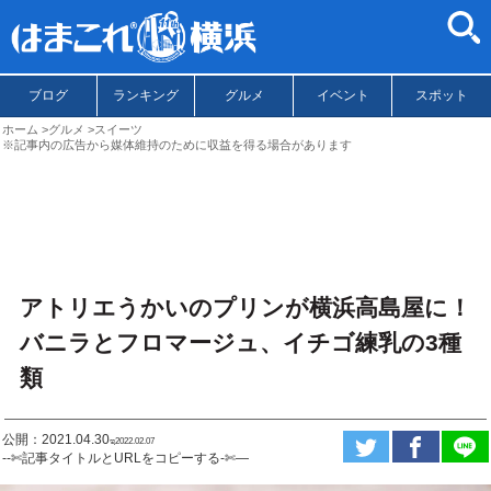
ブログ
ランキング
グルメ
イベント
スポット
ホーム
グルメ
スイーツ
※記事内の広告から媒体維持のために収益を得る場合があります
アトリエうかいのプリンが横浜高島屋に！
バニラとフロマージュ、イチゴ練乳の3種
類
公開：2021.04.30
ಇ2022.02.07
--✄記事タイトルとURLをコピーする-✄—