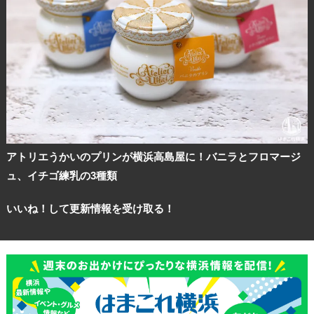
観光ガイド
ランキング
アトリエうかいのプリンが横浜高島屋に！バニラとフロマージ
ブログ記事
ュ、イチゴ練乳の3種類
いいね！して更新情報を受け取る！
サイトについて