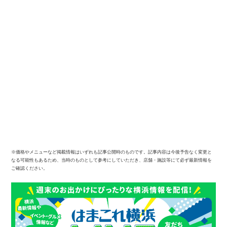
※価格やメニューなど掲載情報はいずれも記事公開時のものです。記事内容は今後予告なく変更と
なる可能性もあるため、当時のものとして参考にしていただき、店舗・施設等にて必ず最新情報を
ご確認ください。