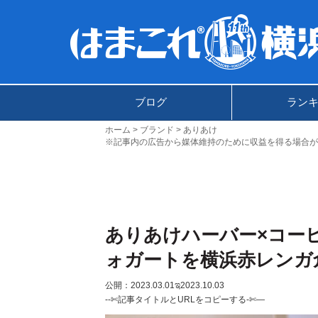
ブログ
ラン
ホーム
ブランド
ありあけ
※記事内の広告から媒体維持のために収益を得る場合が
ありあけハーバー×コー
ォガートを横浜赤レンガ
公開：2023.03.01
ಇ2023.10.03
--✄記事タイトルとURLをコピーする-✄—