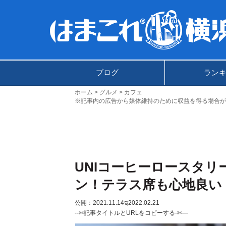
ブログ
ラン
ホーム
グルメ
カフェ
※記事内の広告から媒体維持のために収益を得る場合が
UNIコーヒーロースタリ
ン！テラス席も心地良い
公開：2021.11.14
ಇ2022.02.21
--✄記事タイトルとURLをコピーする-✄—