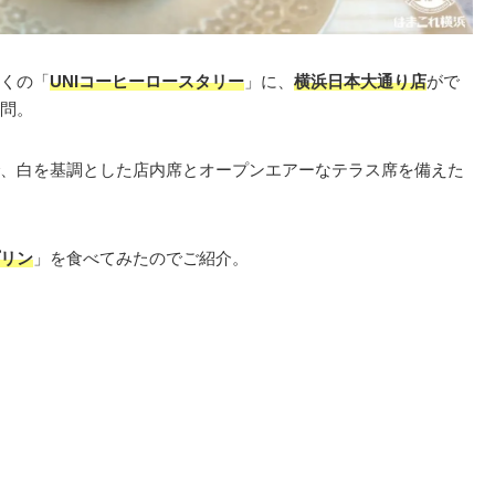
くの「
UNIコーヒーロースタリー
」に、
横浜日本大通り店
がで
問。
、白を基調とした店内席とオープンエアーなテラス席を備えた
リン
」を食べてみたのでご紹介。