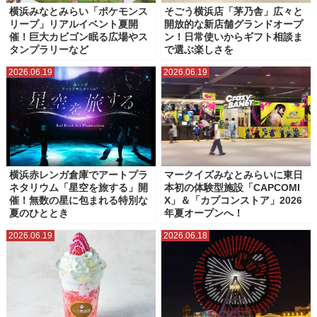
横浜みなとみらい「ポケモンス
そごう横浜店「茅乃舎」広々と
リープ」リアルイベント夏開
開放的な新店舗グランドオープ
催！巨大カビゴン眠る広場やス
ン！日常使いからギフト相談ま
タンプラリーなど
で選ぶ楽しさを
2026.06.19
2026.06.19
横浜赤レンガ倉庫でアートプラ
マークイズみなとみらいに東日
ネタリウム「星空を旅する」開
本初の体験型施設「CAPCOMI
催！無数の星に包まれる特別な
X」＆「カプコンストア」2026
夏のひととき
年夏オープンへ！
2026.06.19
2026.06.18