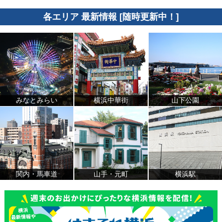
各エリア 最新情報 [随時更新中！]
みなとみらい
横浜中華街
山下公園
関内・馬車道
山手・元町
横浜駅