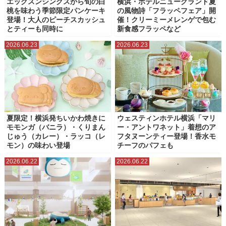
エッグスンシングスから旬の白
横浜・ホテルニューグランド夏
桃を味わう季節限定パンケーキ
の風物詩「フラッペフェア」開
登場！大人のピーチスカッシュ
催！クリーミーメレンゲで包む
とティーも同時に
新食感フラッペなど
2026.06.23
2026.06.23
夏限定！横浜発ちいかわ焼きに
ウェスティンホテル横浜「マリ
モモンガ（バニラ）・くりまん
ー・アントワネット」着想のア
じゅう（カレー）・ラッコ（レ
フタヌーンティー登場！香水モ
モン）の味わい登場
チーフのパフェも
2026.06.22
2026.06.22