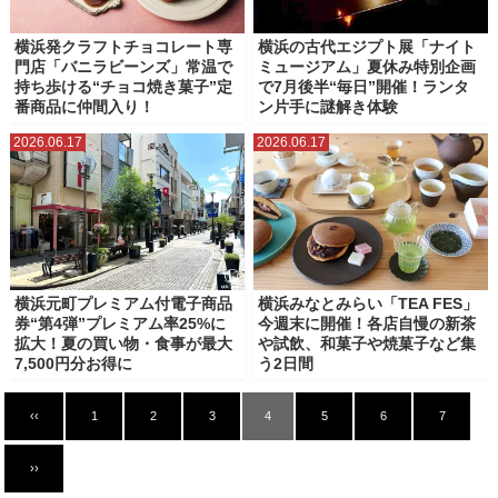
横浜発クラフトチョコレート専
横浜の古代エジプト展「ナイト
門店「バニラビーンズ」常温で
ミュージアム」夏休み特別企画
持ち歩ける“チョコ焼き菓子”定
で7月後半“毎日”開催！ランタ
番商品に仲間入り！
ン片手に謎解き体験
2026.06.17
2026.06.17
横浜元町プレミアム付電子商品
横浜みなとみらい「TEA FES」
券“第4弾”プレミアム率25%に
今週末に開催！各店自慢の新茶
拡大！夏の買い物・食事が最大
や試飲、和菓子や焼菓子など集
7,500円分お得に
う2日間
‹‹
1
2
3
4
5
6
7
››