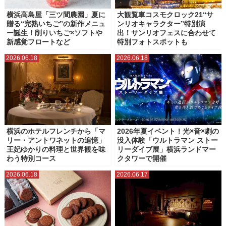
横浜高島屋「三ツ間農園」夏に
大観覧車コスモクロック21“サ
贈る“完熟いちご”の新作メニュ
ンリオキャラクター”特別演
ー誕生！削りいちご×ソフトや
出！サンリオフェスに合わせて
新感覚フロートなど
特別フォトスポットも
2026.06.18
2026.06.18
横浜のホテルフレンチから「マ
2026年夏イベント！光×音×劇の
リー・アントワネットの追憶」
没入体験「ウルトラマン ストー
王妃ゆかりの料理と世界観を味
リーダイブ展」横浜ランドマー
わう特別コース
クタワーで開催
2026.06.18
2026.06.17