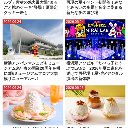
ルブ」素材の魅力最大限“まる
再現の夏イベント初開催！みな
ごと桃のケーキ”登場！夏限定
とみらいの夜景と音楽に染まる
クッキー缶も
新たな夜の遊び場
2026.06.24
2026.06.24
横浜アンパンマンこどもミュー
横浜駅アソビル「たべっ子どう
ジアム来年春の開業20周年を機
ぶつLAND」2026年夏に進化を
に3階ミュージアムフロア大規
遂げて再登場！星×光×デジタル
模リニューアルへ！
演出の新体験
2026.06.24
2026.06.23