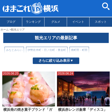
ブログ
ランキング
グルメ
イベント
スポット
ホーム
観光エリア
観光エリアの最新記事
みなとみらい
伊勢佐木町・日ノ出町・黄金町
南町田・町田
山下公園とその周辺
山手・元町
戸部駅・高島町駅
新横浜
さらに絞り込み表示▼
星川・天王町
本牧
松原商店街
横浜からの日帰りスポット
2026.06.25
2026.06.24
横浜中華街
横浜市北部
横浜市南部
横浜駅
野毛・近隣エリア
鎌倉
関内・馬車道
横浜発の焼き菓子ブランド「ガ
横浜赤レンガ倉庫「ディスコ」