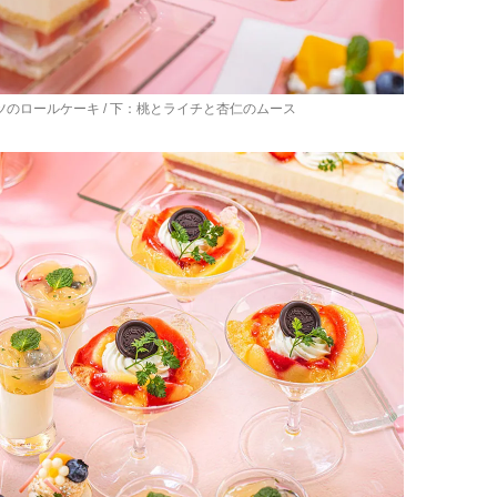
のロールケーキ / 下：桃とライチと杏仁のムース