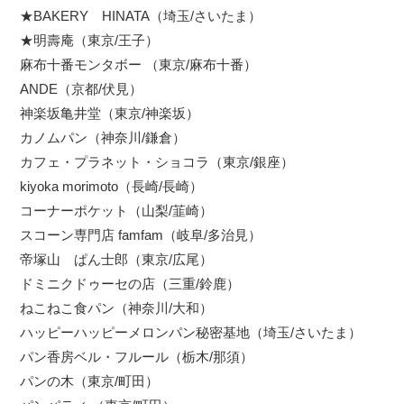
★BAKERY HINATA（埼玉/さいたま）
★明壽庵（東京/王子）
麻布十番モンタボー （東京/麻布十番）
ANDE（京都/伏見）
神楽坂亀井堂（東京/神楽坂）
カノムパン（神奈川/鎌倉）
カフェ・プラネット・ショコラ（東京/銀座）
kiyoka morimoto（長崎/長崎）
コーナーポケット（山梨/韮崎）
スコーン専門店 famfam（岐阜/多治見）
帝塚山 ぱん士郎（東京/広尾）
ドミニクドゥーセの店（三重/鈴鹿）
ねこねこ食パン（神奈川/大和）
ハッピーハッピーメロンパン秘密基地（埼玉/さいたま）
パン香房ベル・フルール（栃木/那須）
パンの木（東京/町田）