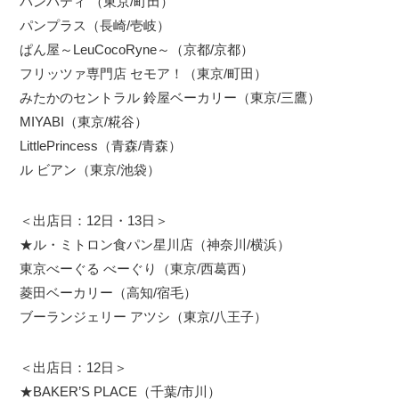
パンパティ （東京/町田）
パンプラス（長崎/壱岐）
ぱん屋～LeuCocoRyne～（京都/京都）
フリッツァ専門店 セモア！（東京/町田）
みたかのセントラル 鈴屋ベーカリー（東京/三鷹）
MIYABI（東京/糀谷）
LittlePrincess（青森/青森）
ル ビアン（東京/池袋）
＜出店日：12日・13日＞
★ル・ミトロン食パン星川店（神奈川/横浜）
東京べーぐる べーぐり（東京/西葛西）
菱田ベーカリー（高知/宿毛）
ブーランジェリー アツシ（東京/八王子）
＜出店日：12日＞
★BAKER’S PLACE（千葉/市川）