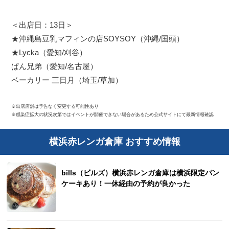
＜出店日：13日＞
★沖縄島豆乳マフィンの店SOYSOY（沖縄/国頭）
★Lycka（愛知/刈谷）
ぱん兄弟（愛知/名古屋）
ベーカリー 三日月（埼玉/草加）
※出店店舗は予告なく変更する可能性あり
※感染症拡大の状況次第ではイベントが開催できない場合があるため公式サイトにて最新情報確認
横浜赤レンガ倉庫 おすすめ情報
bills（ビルズ）横浜赤レンガ倉庫は横浜限定パン
ケーキあり！一休経由の予約が良かった