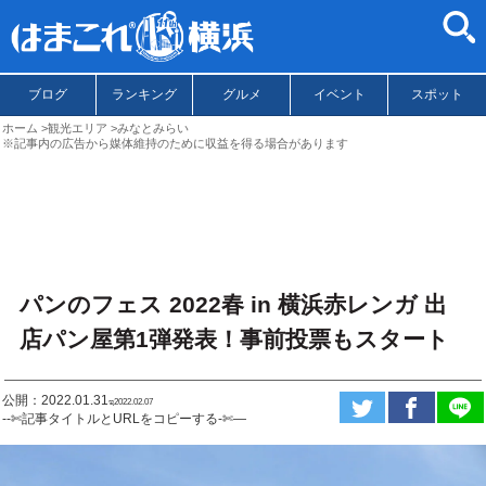
ブログ
ランキング
グルメ
イベント
スポット
ホーム
観光エリア
みなとみらい
※記事内の広告から媒体維持のために収益を得る場合があります
パンのフェス 2022春 in 横浜赤レンガ 出
店パン屋第1弾発表！事前投票もスタート
公開：2022.01.31
ಇ2022.02.07
--✄記事タイトルとURLをコピーする-✄—