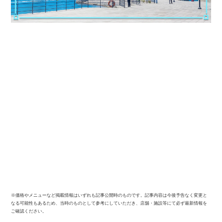
※価格やメニューなど掲載情報はいずれも記事公開時のものです。記事内容は今後予告なく変更と
なる可能性もあるため、当時のものとして参考にしていただき、店舗・施設等にて必ず最新情報を
ご確認ください。