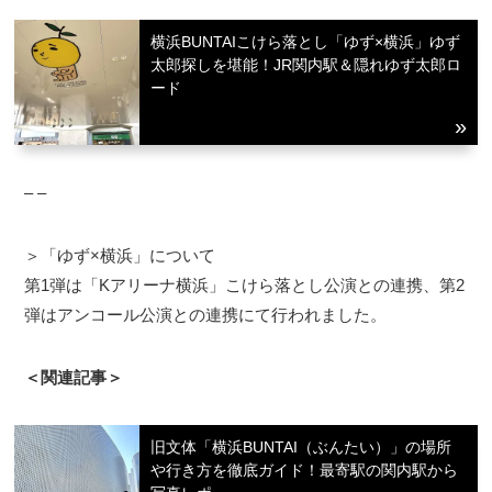
横浜BUNTAIこけら落とし「ゆず×横浜」ゆず
太郎探しを堪能！JR関内駅＆隠れゆず太郎ロ
ード
– –
＞「ゆず×横浜」について
第1弾は「Kアリーナ横浜」こけら落とし公演との連携、第2
弾はアンコール公演との連携にて行われました。
＜関連記事＞
旧文体「横浜BUNTAI（ぶんたい）」の場所
や行き方を徹底ガイド！最寄駅の関内駅から