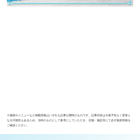
※価格やメニューなど掲載情報はいずれも記事公開時のものです。記事内容は今後予告なく変更と
なる可能性もあるため、当時のものとして参考にしていただき、店舗・施設等にて必ず最新情報を
ご確認ください。