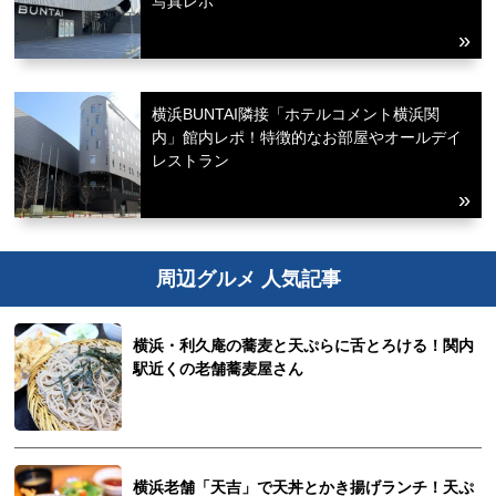
写真レポ
横浜BUNTAI隣接「ホテルコメント横浜関
内」館内レポ！特徴的なお部屋やオールデイ
レストラン
周辺グルメ 人気記事
横浜・利久庵の蕎麦と天ぷらに舌とろける！関内
駅近くの老舗蕎麦屋さん
横浜老舗「天吉」で天丼とかき揚げランチ！天ぷ