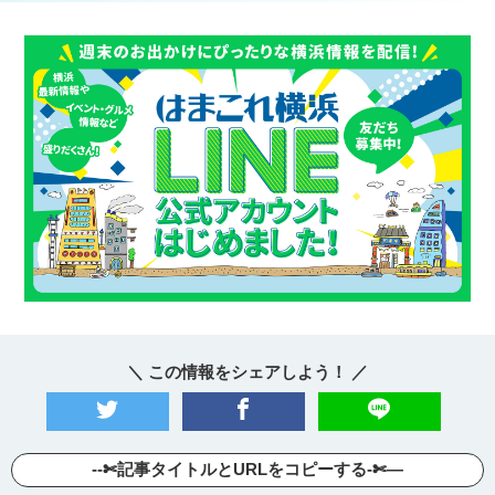
＼ この情報をシェアしよう！ ／
--✄記事タイトルとURLをコピーする-✄—