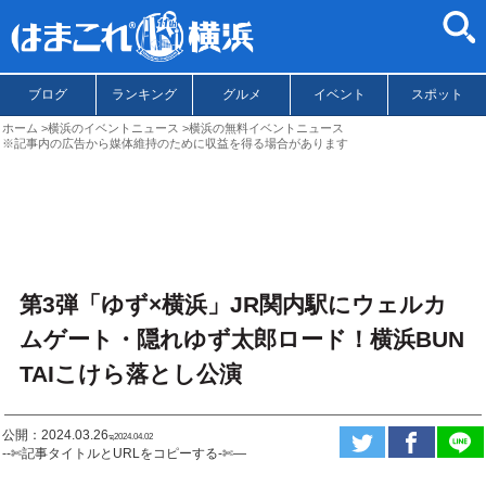
ブログ
ランキング
グルメ
イベント
スポット
ホーム
横浜のイベントニュース
横浜の無料イベントニュース
※記事内の広告から媒体維持のために収益を得る場合があります
第3弾「ゆず×横浜」JR関内駅にウェルカ
ムゲート・隠れゆず太郎ロード！横浜BUN
TAIこけら落とし公演
公開：2024.03.26
ಇ2024.04.02
--✄記事タイトルとURLをコピーする-✄—